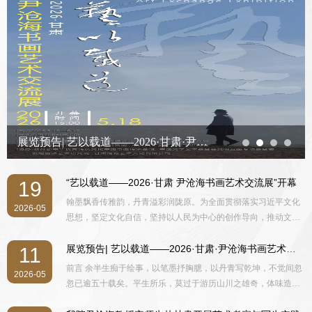
展览预告| 艺以载道——2026·甘肃·尹沧海书画艺术交流展
“艺以载道——2026·甘肃 尹沧海书画艺术交流展”开幕
19
翰墨飘香传雅韵，丹青溢彩润陇原。为全面贯彻落实习近平文化
2026-05
思想，坚定文化自信，坚持以人民为中心的创作导向，推动文化
艺术事业高质量发展，5月18日下午3时，由南开大学、甘肃省文
学艺术界联合会、中国艺术研究院写意画院主办，甘肃省艺术
展览预告| 艺以载道——2026·甘肃·尹沧海书画艺术交流展
11
馆、江苏金陵教育集团、南开大学艺术与美学研究院承办，教育
前言 余半生痴于绘事，以笔墨抒胸臆，以丹青写乾坤，不觉间忽
2026-05
部中华优秀传统文化中国书画传承基地、中国文学艺术基金会文
忽已逾五十载矣。平生所乐，莫过于游历山川之雄奇，体味造化
明互鉴专项基金委、敦煌画派艺术研究院、甘肃格雅艺术文化有
之生机。是以南涉滇桂，北叩昆仑，东临沧海，西跋流沙，遍览
限公司协办的“艺以载道——2026·甘肃 尹沧海书画艺术交流