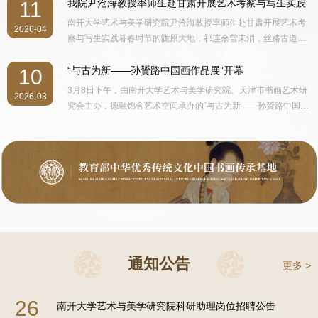
天下形胜，而于西部山川尤所钟焉。盖其莽莽苍苍、浩浩荡荡之
我院尹沧海教授率师生赴甘肃开展艺术考察与写生实践
11
展”在甘肃省艺术馆隆重开幕。 参加开幕式的主要领导和嘉宾
势，可以涤尘襟，拓胸次，壮魂魄也。古贤云：“外师造化，中得
南开大学艺术与美学研究院尹沧海教授率师生赴甘肃开展艺术考
有：第十二届全国人大常委会原副秘书长、中国留学人才发展基
2026-04
心源”，良有以也。 丙午之春，余携弟子西行考察，过敦煌，访
察与写生实践暮春时节的陇原大地，祁连余雪未消，丝路古道在
金会理事长曹卫洲，兰州大学原党委书记、大连理工大学原党委
莫高窟，寻丝路文脉之遗韵，滋养艺术创作之灵性；西出阳关、
料峭春风中延展出苍茫的轮廓。4月5日至10日，南开大学艺术与
书记王寒松，甘肃省人大原副主任朱志良，甘肃省政协原副主席
玉门关，体味其历经两千载风沙洗礼依然孑立戈壁之壮美、凄
美学研究院尹沧海教授带领部分师生西行千里，深入敦煌和天
“与古为新——孙贇路中国画作品展”开幕
10
郭天康，甘肃省委宣传部常务副部长马玉萍，南开大学党委常务
美、肃穆与崇高之境；览雅丹苍茫地貌，慨叹瀚海遗墟之奇崛，
水，开启了一场为期六天的艺术朝圣之旅。此行旨在以脚步丈量
3月8日下午，由南开大学艺术与美学研究院、天津市书画艺术研
副书记赵美蓉，甘肃省文联党组书记、主席王登渤，兰州大学党
聆听时空里回荡的历史箫音；置身河西，观壁画之庄严妙相，感
2026-03
石窟艺术的辉煌遗存，以笔墨叩问华夏美学的精神源流，在千年
究会主办，德融锦舍艺术空间承办的“与古为新——孙贇路中国画
委副书记曹爱辉，中国书法家协会原副主席、甘肃省文联原副主
戈壁风月之无垠，仰观俯察，神与物游；更有西域万象，大漠孤
丹青与造化奇观之间，探寻传统艺术语言。4月5日，考察首站落
作品展”在天津棉3创意街区开幕。 出席此次开幕式的主要领导和
席张改琴。 来自天津等省外的领导、嘉宾有：天津人民美术出版
烟之雄浑，月牙清泉之空灵，天水麦积山万尊森列之慈悲与悲
定于党河峡谷北岸的西千佛洞。相较于莫高窟的举世瞩目，这处
嘉宾有：南开大学原副校长、南开大学讲席教授朱光磊，河北工
社原总编辑戴剑虹，中国书画报社社长、天津美术学院教授路洪
悯，陇上庄浪之人文蔚然，史迹璀璨，六盘山、崆峒山、羲皇故
开凿于北魏、兴盛于隋唐的石窟群落，在春日斜阳下愈显静穆深
业大学副校长、经济管理学院院长刘炳胜，天津市教委发展规划
明，天津美术学院教授、天津市文史馆馆员
里之钟灵毓秀……凡斯种种，莫不激荡吾心。 此番赴陇，于甘肃
沉。师生们沿崖壁栈道缓缓穿行，当手电光束照亮幽暗窟室的刹
处一级调研员阮澎涛，南开大学哲学院党委副书记李高扬，南开
省艺术馆设展，汇此次敦煌、天水、庄浪写生新制，兼收往日西
那，满壁丹青仿佛从千年的沉睡中苏醒——北魏的秀骨清像，隋
大学艺术与美学研究院主持工作副院长、天津市书画艺术研究会
部写意丹青。所展诸作，皆以朝圣之心溯千年艺脉，以赤子之心
代的菩萨身姿渐趋丰腴婀娜，唐代飞天衣带当风、满壁风动，五
会长尹沧海，天津美术学院教授、天津文史馆馆员刘文生，天津
绘西北山河。 子曰：“志于道，据于德，依于仁，游于艺。”艺
代供养人像则于华服严妆间透出世俗的温度。色彩的叠压、线条
美术学院教授、天津工艺美术学会副理事长李明谦，南开大学商
者，道之形也。余愿以一
的交织、造型的嬗变，无声地铺陈着一部立体的中国绘画流变
学院教授、中国哲学社会科学管理创新研究中心副主任石鉴，南
史。西千佛洞考察结束，尹沧海教授于崖壁之下铺毡研墨，面对
开大学文学院教授、博士生导师王志耕，南开大学哲学院教授、
千年佛影，转化为水墨氤氲的当下观照，笔意间既有对古法的虔
通知公告
博士生导师李国山，南开大学信息与传播学院教授、博士生导
更多 >
敬，亦透出鲜活的时代气息。“西出阳关无故人”，王维让阳关超
师、现代出版研究中心主任刘运峰，天津师范大学教授、美术与
越了地理坐标，成为中国文人心中永恒的精神隘口
设计学院教研室主任姜金军，天津大学王学仲艺术研究所所长、
26
南开大学艺术与美学研究院科研助理岗位招聘公告
人文艺术学院院长助理孙列，天津杨柳青画院院长、天津美协理